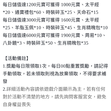
每日儲值達
1200
元寶可獲得
1000
元寶、太平經
*20
、通寶禮包
*60
、時裝碎玉
*25
、天命石
*15
每日儲值達
3000
元寶可獲得
1600
元寶、太平經
*25
、羊脂玉佩
*10
、時裝碎玉
*45
、生肖精魄包
*10
每日儲值達
6000
元寶可獲得
1900
元寶、周易
*10
、
八卦鏡
*3
、時裝碎玉
*50
、生肖精魄包
*35
【活動備註】
1.
獎勵每日限領取
1
次，每日
00
點重置獎勵，請記得
手動領取，若未領取則視為放棄領取，不得要求補
發
2.
詳細活動內容請依遊戲介面顯示為主，若有任何
對於活動不清楚的地方，請先詢問客服宮女，避免
自身權益喪失