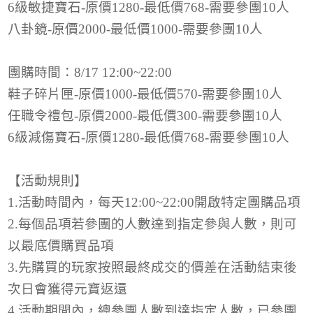
6
級敏捷寶石
-
原價
1280-
最低價
768-
需要參團
10
人
八卦鏡
-
原價
2000-
最低價
1000-
需要參團
10
人
團購時間：
8/17 12:00~22:00
鞋子碎片匣
-
原價
1000-
最低價
570-
需要參團
10
人
任職令禮包
-
原價
2000-
最低價
300-
需要參團
10
人
6
級減傷寶石
-
原價
1280-
最低價
768-
需要參團
10
人
【活動規則】
1.
活動時間內，每天
12:00~22:00
開啟特定團購品項
2.
每個品項若參團的人數達到指定參與人數，則可
以最底價購買品項
3.
先購買的玩家按照最終成交的價差在活動結束後
次日會獲得元寶返還
4.
活動期間內，總參團人數到達指定人數，已參團