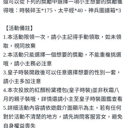
還可以從下列的獎勵中選擇一項小主想要的獎勵獲
得哦：時裝碎玉
*175
、太平經
*40
、神兵圖譜箱
*3
【活動備註】
1.
本活動限領一次，請小主記得手動領取，如未領
取，視同放棄
2.
本活動只能選擇一個想要的獎勵，不能重複挑選
哦，請小主務必注意
3.
皇子時裝開啟後可以任意選擇想要的性別一套，
請小主多加注意
4.
本次投放的紅顏粉黛禮包
(
皇子時裝
)
並非秋霜八
月的親子裝哦，詳情還請小主至皇子時裝圖鑑查看
5.
詳細活動內容請依遊戲介面顯示為主，若有任何
對於活動不清楚的地方，請先詢問客服宮女，避免
自身權益喪失