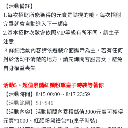
【活動備註】
1.
每次招財所能獲得的元寶是隨機的哦，每次招財
完畢就會自動進入下一額度
2.
基本招財次數會依照
VIP
等級有所不同，請主子
注意
3.
詳細活動內容請依遊戲介面顯示為主，若有任何
對於活動不清楚的地方，請先詢問客服宮女，避免
自身權益喪失
活動
5
、超值累儲紅顏粉黛皇子時裝等著你
【活動時間】
8/15 00:00 ~ 8/17 23:59
【活動範圍】
S1~S46
【活動內容】活動期間內累積儲值
3000
元寶可獲得
元寶
*1000
、紅顏粉黛禮包
*1(
皇子時裝
)