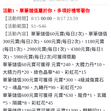
发布日期：2017-08-10 17:58:11
活動
1
、單筆儲值屬於你，多項好禮等著你
【活動時間】
8/15
00:00
~ 8/17 23:59
【活動範圍】
S1~S46
【活動內容】
單筆儲值
60
元寶
(
每日
2
次
)
、單筆儲值
300
元寶
(
每日
2
次
)
、
600
元寶
(
每日
2
次
)
、
1180
元寶
(
每日
1
次
)
、
2980
元寶
(
每日
1
次
)
、
4380
元寶
(
每日
1
次
)
、
5980
元寶
(
每日
2
次
)
可獲得獎勵
單筆儲值
60
元寶可獲得 元寶
*240
、大體力丹
*10
、
大精力丹
*20
、綠色晶華
*40
、彩虹花
*15
單筆儲值
300
元寶可獲得 元寶
*300
、
4
級減傷寶石
*2
、魂晶
*90
、九轉丹
*90
、彩虹花
*20
單筆儲值
600
元寶可獲得 元寶
*630
、龍骨
*1
、玄鐵
*5
、隕鐵
*8
、彩虹花
*45
單筆儲值
1180
元寶可獲得 元寶
*1300
、麒麟印
*1
、