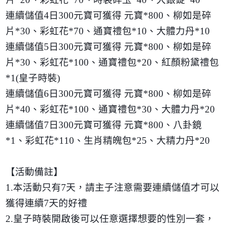
連續儲值
4
日
300
元寶可獲得 元寶
*800
、柳如是碎
片
*30
、彩虹花
*70
、通寶禮包
*10
、大體力丹
*10
連續儲值
5
日
300
元寶可獲得 元寶
*800
、柳如是碎
片
*30
、彩虹花
*100
、通寶禮包
*20
、紅顏粉黛禮包
*1(
皇子時裝
)
連續儲值
6
日
300
元寶可獲得 元寶
*800
、柳如是碎
片
*40
、彩虹花
*100
、通寶禮包
*30
、大體力丹
*20
連續儲值
7
日
300
元寶可獲得 元寶
*800
、八卦鏡
*1
、彩虹花
*110
、生肖精魄包
*25
、大精力丹
*20
【活動備註】
1.
本活動只有
7
天，請主子注意需要連續儲值才可以
獲得連續
7
天的好禮
2.
皇子時裝開啟後可以任意選擇想要的性別一套，