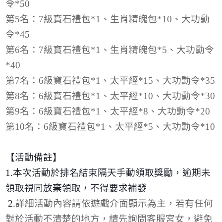
令
*50
第
5
名：
7
級寶石禮包
*1
、生肖精魄包
*10
、大功勳
令
*45
第
6
名：
7
級寶石禮包
*1
、生肖精魄包
*5
、大功勳令
*40
第
7
名：
6
級寶石禮包
*1
、太平經
*15
、大功勳令
*35
第
8
名：
6
級寶石禮包
*1
、太平經
*10
、大功勳令
*30
第
9
名：
6
級寶石禮包
*1
、太平經
*8
、大功勳令
*20
第
10
名：
6
級寶石禮包
*1
、太平經
*5
、大功勳令
*10
【活動備註】
1.
本次活動於排名結束隔天手動領取獎勵，逾期未
領取視同放棄領取，不得要求補發
2.
詳細活動內容請依遊戲介面顯示為主，若有任何
對於活動不清楚的地方，請先詢問客服宮女，避免