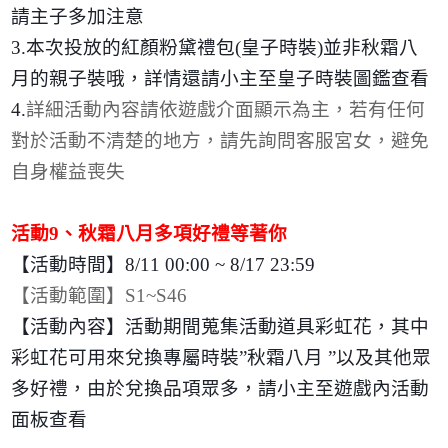
請主子多加注意
3.
本次投放的紅顏粉黛禮包
(
皇子時裝
)
並非秋霜八
月的親子裝哦，詳情還請小主至皇子時裝圖鑑查看
4.
詳細活動內容請依遊戲介面顯示為主，若有任何
對於活動不清楚的地方，請先詢問客服宮女，避免
自身權益喪失
活動
9
、秋霜八月多項好禮等著你
【活動時間】
8/11 00:00 ~ 8/17 23:59
【活動範圍】
S1~S46
【活動內容】活動期間蒐集活動道具彩虹花，其中
彩虹花可用來兌換專屬時裝
”
秋霜八月 ”以及其他眾
多好禮，由於兌換品項眾多，請小主至遊戲內活動
面板查看