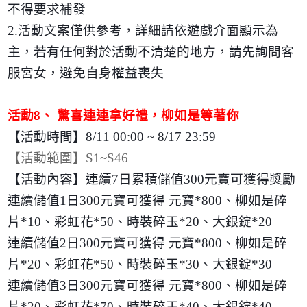
不得要求補發
2.
活動文案僅供參考，詳細請依遊戲介面顯示為
主，若有任何對於活動不清楚的地方，請先詢問客
服宮女，避免自身權益喪失
活動
8
、 驚喜連連拿好禮，柳如是等著你
【活動時間】
8/11 00:00 ~ 8/17 23:59
【活動範圍】
S1~S46
【活動內容】連續
7
日累積儲值
300
元寶可獲得獎勵
連續儲值
1
日
300
元寶可獲得 元寶
*800
、柳如是碎
片
*10
、彩虹花
*50
、時裝碎玉
*20
、大銀錠
*20
連續儲值
2
日
300
元寶可獲得 元寶
*800
、柳如是碎
片
*20
、彩虹花
*50
、時裝碎玉
*30
、大銀錠
*30
連續儲值
3
日
300
元寶可獲得 元寶
*800
、柳如是碎
片
*20
、彩虹花
*70
、時裝碎玉
*40
、大銀錠
*40