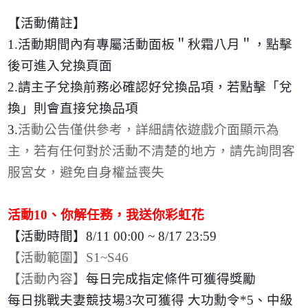
【活動備註】
1.
活動期間內有專屬活動面板＂秋霜八月＂，點擊
後可進入兌換頁面
2.
請主子兌換前務必確認好兌換品項，若點擊「兌
換」則會直接兌換品項
3.
活動公告僅供參考，詳細請依遊戲介面顯示為
主，若有任何對於活動不清楚的地方，請先詢問客
服宮女，避免自身權益喪失
活動
10
、你解任務，我送你彩虹花
【活動時間】
8/11 00:00 ~ 8/17 23:59
【活動範圍】
S1~S46
【活動內容】
每日完成指定條件可獲得獎勵
每日挑戰夫妻競技場
3
次可獲得 大功勳令
*5
、中級