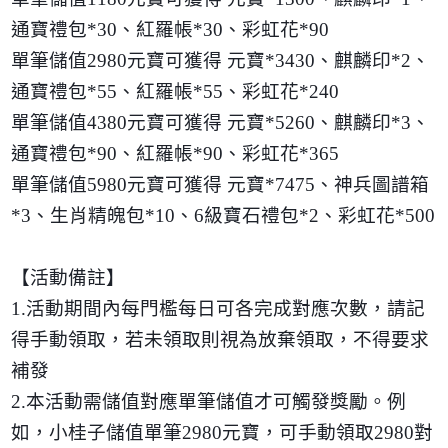
通寶禮包
*30
、紅羅帳
*30
、彩虹花
*90
單筆儲值
2980
元寶可獲得 元寶
*3430
、麒麟印
*2
、
通寶禮包
*55
、紅羅帳
*55
、彩虹花
*240
單筆儲值
4380
元寶可獲得 元寶
*5260
、麒麟印
*3
、
通寶禮包
*90
、紅羅帳
*90
、彩虹花
*365
單筆儲值
5980
元寶可獲得 元寶
*7475
、神兵圖譜箱
*3
、生肖精魄包
*10
、
6
級寶石禮包
*2
、彩虹花
*500
【活動備註】
1.
活動期間內每門檻每日可各完成對應次數，請記
得手動領取，若未領取則視為放棄領取，不得要求
補發
2.
本活動需儲值對應單筆儲值才可觸發獎勵。例
如，小桂子儲值單筆
2980
元寶，可手動領取
2980
對