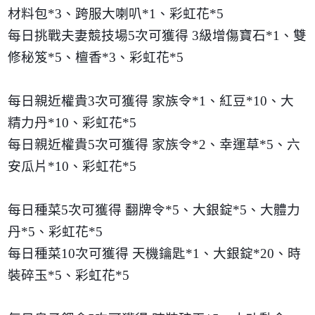
材料包
*3
、跨服大喇叭
*1
、彩虹花
*5
每日挑戰夫妻競技場
5
次可獲得
3
級增傷寶石
*1
、雙
修秘笈
*5
、檀香
*3
、彩虹花
*5
每日親近權貴
3
次可獲得 家族令
*1
、紅豆
*10
、大
精力丹
*10
、彩虹花
*5
每日親近權貴
5
次可獲得 家族令
*2
、幸運草
*5
、六
安瓜片
*10
、彩虹花
*5
每日種菜
5
次可獲得 翻牌令
*5
、大銀錠
*5
、大體力
丹
*5
、彩虹花
*5
每日種菜
10
次可獲得 天機鑰匙
*1
、大銀錠
*20
、時
裝碎玉
*5
、彩虹花
*5