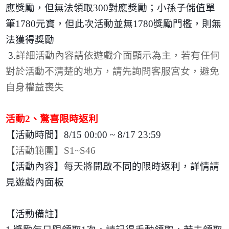
應獎勵，但無法領取
300
對應獎勵；小孫子儲值單
筆
1780
元寶，但此次活動並無
1780
獎勵門檻，則無
法獲得獎勵
3.
詳細活動內容請依遊戲介面顯示為主，若有任何
對於活動不清楚的地方，請先詢問客服宮女，避免
自身權益喪失
活動
2
、驚喜限時返利
【活動時間】
8/15 00:00 ~ 8/17 23:59
【活動範圍】
S1~S46
【活動內容】每天將開啟不同的限時返利，詳情請
見遊戲內面板
【活動備註】