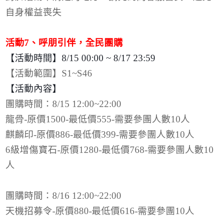
自身權益喪失
活動
7
、呼朋引伴，全民團購
【活動時間】
8/15 00:00 ~ 8/17 23:59
【活動範圍】
S1~S46
【活動內容】
團購時間：
8/15 12:00~22:00
龍骨
-
原價
1500-
最低價
555-
需要參團人數
10
人
麒麟印
-
原價
886-
最低價
399-
需要參團人數
10
人
6
級增傷寶石
-
原價
1280-
最低價
768-
需要參團人數
10
人
團購時間：
8/16 12:00~22:00
天機招募令
-
原價
880-
最低價
616-
需要參團
10
人