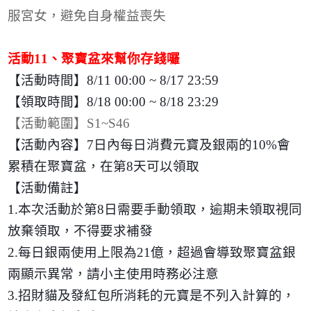
服宮女，避免自身權益喪失
活動
11
、聚寶盆來幫你存錢囉
【活動時間】
8/11 00:00 ~ 8/17 23:59
【領取時間】
8/18 00:00 ~ 8/18 23:29
【活動範圍】
S1~S46
【活動內容】
7
日內每日消費元寶及銀兩的
10%
會
累積在聚寶盆，在第
8
天可以領取
【活動備註】
1.
本次活動於第
8
日需要手動領取，逾期未領取視同
放棄領取，不得要求補發
2.
每日銀兩使用上限為
21
億，超過會導致聚寶盆銀
兩顯示異常，請小主使用時務必注意
3.
招財貓及發紅包所消耗的元寶是不列入計算的，