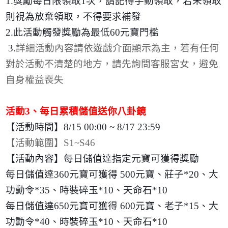
1.
獎勵每日限領取
1
次，請記得手動領取，若未領取
則視為放棄領取，不得要求補發
2.
此活動觸發獎勵為最低
60
元寶門檻
3.
詳細活動內容請依遊戲介面顯示為主，若有任何
對於活動不清楚的地方，請先詢問客服宮女，避免
自身權益喪失
活動
3
、每日累積儲值送你八卦鏡
【活動時間】
8/15 00:00 ~ 8/17 23:59
【活動範圍】
S1~S46
【活動內容】每日儲值達指定元寶可獲得獎勵
每日儲值達
360
元寶可獲得
500
元寶、莊子
*20
、大
功勳令
*35
、時裝碎玉
*10
、天命石
*10
每日儲值達
650
元寶可獲得
600
元寶、老子
*15
、大
功勳令
*40
、時裝碎玉
*10
、天命石
*10