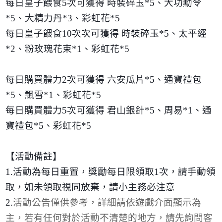
每日皇子餵食
5
次可獲得 時裝碎玉
*5
、大功勳令
*5
、大精力丹
*3
、彩虹花
*5
每日皇子餵食
10
次次可獲得 時裝碎玉
*5
、太平經
*2
、粉玫瑰花束
*1
、彩虹花
*5
每日購買體力
2
次可獲得 六安瓜片
*5
、通寶禮包
*5
、飄雪
*1
、彩虹花
*5
每日購買體力
5
次可獲得 君山銀針
*5
、周易
*1
、通
寶禮包
*5
、彩虹花
*5
【活動備註】
1.
活動為每日重置，獎勵每日限領取
1
次，請手動領
取，如未領取視同放棄，請小主務必注意
2.
活動公告僅供參考，詳細請依遊戲介面顯示為
主，若有任何對於活動不清楚的地方，請先詢問客