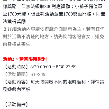
應獎勵，但無法領取
300
對應獎勵；小孫子儲值單
筆
1780
元寶，但此次活動並無
1780
獎勵門檻，則無
法獲得獎勵
3.
詳細活動內容請依遊戲介面顯示為主，若有任何
對於活動不清楚的地方，請先詢問客服宮女，避免
自身權益喪失
活動
2
、驚喜限時返利
【活動時間】
8/29 00:00 ~ 8/30 23:59
【活動範圍】
S1~S49
【活動內容】每天將開啟不同的限時返利，詳情請
見遊戲內面板
【活動備註】