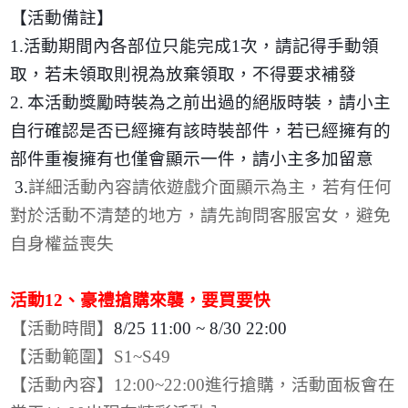
【活動備註】
1.
活動期間內各部位只能完成
1
次，請記得手動領
取，若未領取則視為放棄領取，不得要求補發
2.
本活動獎勵時裝為之前出過的絕版時裝，請小主
自行確認是否已經擁有該時裝部件，若已經擁有的
部件重複擁有也僅會顯示一件，請小主多加留意
3.
詳細活動內容請依遊戲介面顯示為主，若有任何
對於活動不清楚的地方，請先詢問客服宮女，避免
自身權益喪失
活動
12
、豪禮搶購來襲，要買要快
【活動時間】
8/25 11:00 ~ 8/30 22:00
【活動範圍】
S1~S49
【活動內容】
12:00~22:00
進行搶購，活動面板會在