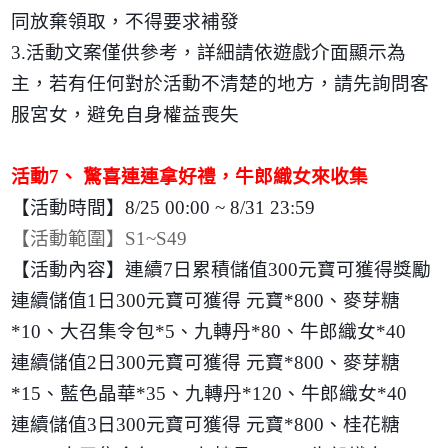
同放棄領取，不得要求補發
3.
活動文案僅供參考，詳細請依遊戲介面顯示為
主，若有任何對於活動不清楚的地方，請先詢問客
服宮女，避免自身權益喪失
活動
7
、 驚喜連連拿好禮，牛郎織女來收集
【活動時間】
8/25 00:00 ~ 8/31 23:59
【活動範圍】
S1~S49
【活動內容】連續
7
日累積儲值
300
元寶可獲得獎勵
連續儲值
1
日
300
元寶可獲得 元寶
*800
、麥芽糖
*10
、大召集令包
*5
、九轉丹
*80
、牛郎織女
*40
連續儲值
2
日
300
元寶可獲得 元寶
*800
、麥芽糖
*15
、藍色晶華
*35
、九轉丹
*120
、牛郎織女
*40
連續儲值
3
日
300
元寶可獲得 元寶
*800
、桂花糖