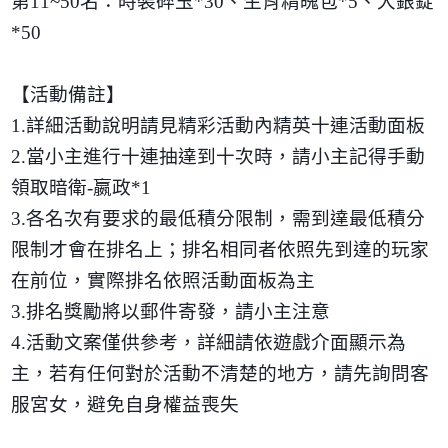
第
11~50
名：時裝碎玉
*30
、生肖精魄包
*5
、大銀錠
*50
【活動備註】
1.
詳細活動說明請見精彩活動內精英十連活動面板
2.
當小主進行十連抽達到十次時，請小主記得手動
領取暗衛
-
嬴政
*1
3.
各名次有要求的最低積分限制，需到達最低積分
限制才會在排名上；排名相同者依照先到達的玩家
在前位，實際排名依照活動面板為主
3.
排名獎勵將以郵件寄發，請小主注意
4.
活動文案僅供參考，詳細請依遊戲介面顯示為
主，若有任何對於活動不清楚的地方，請先詢問客
服宮女，避免自身權益喪失