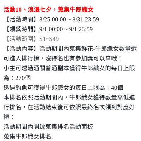
活動
10
、浪漫七夕，蒐集牛郎織女
【活動時間】
8/25 00:00 ~ 8/31 23:59
【領獎時間】
9/1 00:00 ~ 9/1 23:59
【活動範圍】
S1~S49
【活動內容】活動期間內蒐集鮮花
-
牛郎織女數量還
可進入排行榜，沒得名也有參加獎可以拿哦！
小主可透過通關普通副本獲得牛郎織女的每日上限
為：
270
個
透過釣魚可獲得牛郎織女的每日上限為：
40
個
本排名依照活動期間內，牛郎織女獲得數量高低進
行排名，在活動結束後可依照最終名次領到對應好
禮：
活動期間內開啟蒐集排名活動面板
蒐集牛郎織女排名
: