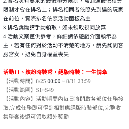
2.
各名次有要求的最低積分限制，需到達最低積分
限制才會在排名上；排名相同者依照先到達的玩家
在前位，實際排名依照活動面板為主
3.
排名獎勵請手動領取，如未領取視同放棄
4.
活動文案僅供參考，詳細請依遊戲介面顯示為
主，若有任何對於活動不清楚的地方，請先詢問客
服宮女，避免自身權益喪失
活動
11
、繽紛時裝秀，絕版時裝：一生情牽
【活動時間】
8/25
00:00
~ 8/31 23:59
【活動範圍】
S1~S49
【活動內容】活動期間內每日將開啟各部位任務接
取
,
完成任務即可得到相對應絕版時裝部位
,
完整收
集整套後還可領取額外獎勵