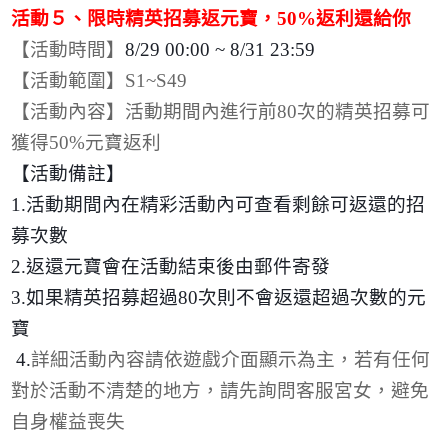
活動５、限時精英招募返元寶，
50%
返利還給你
【活動時間】
8/29 00:00 ~ 8/31 23:59
【活動範圍】
S1~S49
【活動內容】活動期間內進行前
80
次的精英招募可
獲得
50%
元寶返利
【活動備註】
1.
活動期間內在精彩活動內可查看剩餘可返還的招
募次數
2.
返還元寶會在活動結束後由郵件寄發
3.
如果精英招募超過
80
次則不會返還超過次數的元
寶
4.
詳細活動內容請依遊戲介面顯示為主，若有任何
對於活動不清楚的地方，請先詢問客服宮女，避免
自身權益喪失