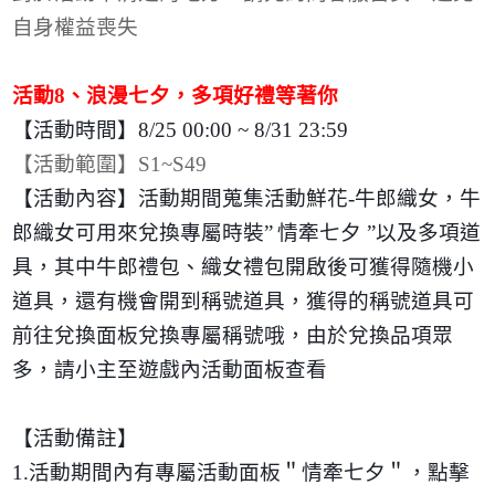
自身權益喪失
活動
8
、浪漫七夕，多項好禮等著你
【活動時間】
8/25 00:00 ~ 8/31 23:59
【活動範圍】
S1~S49
【活動內容】活動期間蒐集活動鮮花
-
牛郎織女，牛
郎織女可用來兌換專屬時裝
”
情牽七夕 ”以及多項道
具，其中牛郎禮包、織女禮包開啟後可獲得隨機小
道具，還有機會開到稱號道具，獲得的稱號道具可
前往兌換面板兌換專屬稱號哦，由於兌換品項眾
多，請小主至遊戲內活動面板查看
【活動備註】
1.
活動期間內有專屬活動面板＂情牽七夕＂，點擊