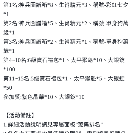
第
1
名
:
神兵圖譜箱
*8
、生肖精元
*3
、稱號
-
彩虹七夕
*1
第
2
名
:
神兵圖譜箱
*5
、生肖精元
*2
、稱號
-
單身狗萬
歲
*1
第
3
名
:
神兵圖譜箱
*2
、生肖精元
*1
、稱號
-
單身狗萬
歲
*1
第
4~10
名
:6
級寶石禮包
*1
、太平猴魁
*10
、大銀錠
*100
第
11~15
名
:5
級寶石禮包
*1
、太平猴魁
*5
、大銀錠
*50
參加獎
:
紫色晶華
*10
、大銀錠
*10
【活動備註】
1.
詳細活動說明請見專屬面板
”
蒐集排名
”