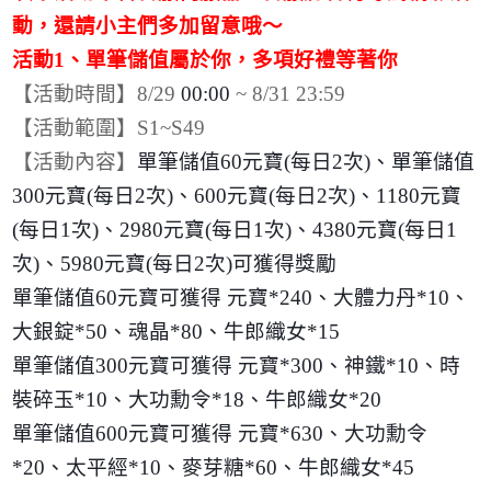
動，還請小主們多加留意哦～
活動
1
、單筆儲值屬於你，多項好禮等著你
【活動時間】
8/29
00:00
~ 8/31 23:59
【活動範圍】
S1~S49
【活動內容】
單筆儲值
60
元寶
(
每日
2
次
)
、單筆儲值
300
元寶
(
每日
2
次
)
、
600
元寶
(
每日
2
次
)
、
1180
元寶
(
每日
1
次
)
、
2980
元寶
(
每日
1
次
)
、
4380
元寶
(
每日
1
次
)
、
5980
元寶
(
每日
2
次
)
可獲得獎勵
單筆儲值
60
元寶可獲得 元寶
*240
、大體力丹
*10
、
大銀錠
*50
、魂晶
*80
、牛郎織女
*15
單筆儲值
300
元寶可獲得 元寶
*300
、神鐵
*10
、時
裝碎玉
*10
、大功勳令
*18
、牛郎織女
*20
單筆儲值
600
元寶可獲得 元寶
*630
、大功勳令
*20
、太平經
*10
、麥芽糖
*60
、牛郎織女
*45