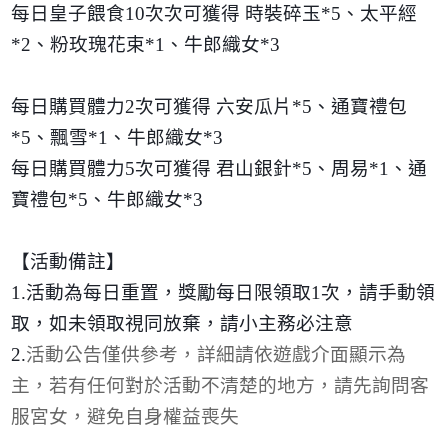
每日皇子餵食
10
次次可獲得 時裝碎玉
*5
、太平經
*2
、粉玫瑰花束
*1
、牛郎織女
*3
每日購買體力
2
次可獲得 六安瓜片
*5
、通寶禮包
*5
、飄雪
*1
、牛郎織女
*3
每日購買體力
5
次可獲得 君山銀針
*5
、周易
*1
、通
寶禮包
*5
、牛郎織女
*3
【活動備註】
1.
活動為每日重置，獎勵每日限領取
1
次，請手動領
取，如未領取視同放棄，請小主務必注意
2.
活動公告僅供參考，詳細請依遊戲介面顯示為
主，若有任何對於活動不清楚的地方，請先詢問客
服宮女，避免自身權益喪失