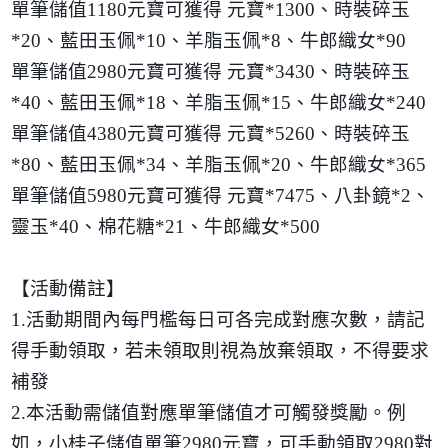
單筆儲值
1180
元寶可獲得 元寶
*1300
、時裝碎玉
*20
、藍田玉佩
*10
、羊脂玉佩
*8
、牛郎織女
*90
單筆儲值
2980
元寶可獲得 元寶
*3430
、時裝碎玉
*40
、藍田玉佩
*18
、羊脂玉佩
*15
、牛郎織女
*240
單筆儲值
4380
元寶可獲得 元寶
*5260
、時裝碎玉
*80
、藍田玉佩
*34
、羊脂玉佩
*20
、牛郎織女
*365
單筆儲值
5980
元寶可獲得 元寶
*7475
、八卦鏡
*2
、
靈玉
*40
、棉花糖
*21
、牛郎織女
*500
【活動備註】
1.
活動期間內每門檻每日可各完成對應次數，請記
得手動領取，若未領取則視為放棄領取，不得要求
補發
2.
本活動需儲值對應單筆儲值才可觸發獎勵。例
如，小桂子儲值單筆
2980
元寶，可手動領取
2980
對