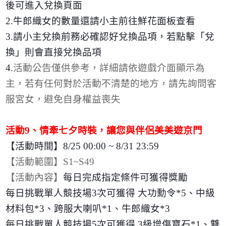
後可進入兌換頁面
2.
牛郎織女的數量還請小主前往鮮花面板查看
3.
請小主兌換前務必確認好兌換品項，若點擊「兌
換」則會直接兌換品項
4.
活動公告僅供參考，詳細請依遊戲介面顯示為
主，若有任何對於活動不清楚的地方，請先詢問客
服宮女，避免自身權益喪失
活動
9
、情牽七夕時裝，讓您與伴侶美美遊京門
【活動時間】
8/25 00:00 ~ 8/31 23:59
【活動範圍】
S1~S49
【活動內容】
每日完成指定條件可獲得獎勵
每日挑戰單人競技場
3
次可獲得 大功勳令
*5
、中級
材料包
*3
、跨服大喇叭
*1
、牛郎織女
*3
每日挑戰單人競技場
5
次可獲得
3
級增傷寶石
*1
、雙