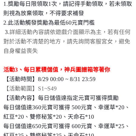
1.
獎勵每日限領取
1
次，請記得手動領取，若未領取
則視為放棄領取，不得要求補發
2.
此活動觸發獎勵為最低
60
元寶門檻
3.
詳細活動內容請依遊戲介面顯示為主，若有任何
對於活動不清楚的地方，請先詢問客服宮女，避免
自身權益喪失
活動
3
、每日累積儲值，神兵圖譜箱等著你
【活動時間】
8/29 00:00 ~ 8/31 23:59
【活動範圍】
S1~S49
【活動內容】每日儲值達指定元寶可獲得獎勵
每日儲值達
360
元寶可獲得
500
元寶、幸運草
*20
、
紅豆
*20
、雙修秘笈
*20
、天命石
*10
每日儲值達
650
元寶可獲得
600
元寶、幸運草
*25
、
紅豆
*25
、雙修秘笈
*25
、天命石
*10