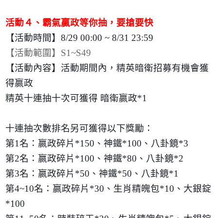
活動４、霸氣贏政等你抽，要搶要快
【活動時間】
8/29 00:00 ~ 8/31 23:59
【活動範圍】
S1~S49
【活動內容】活動期間內，精英暗衛招募有機會獲
得嬴政
精英十連抽十次可獲得 暗衛嬴政
*1
十連抽次數排名另可獲得以下獎勵：
第
1
名：嬴政碎片
*150
、神鐵
*100
、八卦鏡
*3
第
2
名：嬴政碎片
*100
、神鐵
*80
、八卦鏡
*2
第
3
名：嬴政碎片
*50
、神鐵
*50
、八卦鏡
*1
第
4~10
名：嬴政碎片
*30
、生肖精魄包
*10
、大銀錠
*100