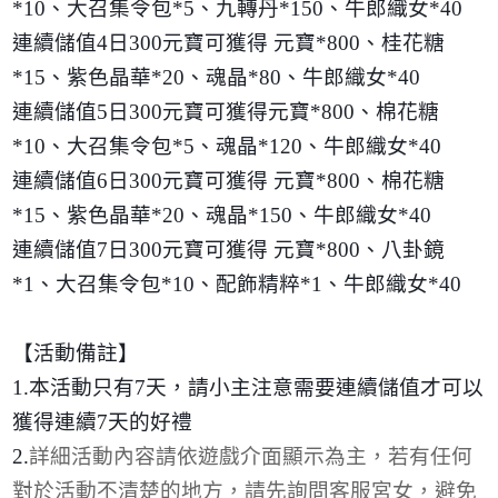
*10
、大召集令包
*5
、九轉丹
*150
、牛郎織女
*40
連續儲值
4
日
300
元寶可獲得 元寶
*800
、桂花糖
*15
、紫色晶華
*20
、魂晶
*80
、牛郎織女
*40
連續儲值
5
日
300
元寶可獲得元寶
*800
、棉花糖
*10
、大召集令包
*5
、魂晶
*120
、牛郎織女
*40
連續儲值
6
日
300
元寶可獲得 元寶
*800
、棉花糖
*15
、紫色晶華
*20
、魂晶
*150
、牛郎織女
*40
連續儲值
7
日
300
元寶可獲得 元寶
*800
、八卦鏡
*1
、大召集令包
*10
、配飾精粹
*1
、牛郎織女
*40
【活動備註】
1.
本活動只有
7
天，請小主注意需要連續儲值才可以
獲得連續
7
天的好禮
2.
詳細活動內容請依遊戲介面顯示為主，若有任何
對於活動不清楚的地方，請先詢問客服宮女，避免