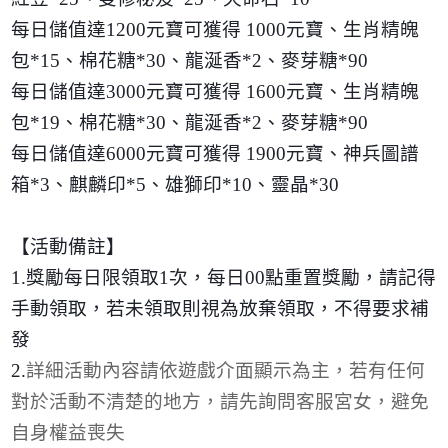
每日儲值達
1200
元寶可獲得
1000
元寶、生肖精魄
包
*15
、棉花糖
*30
、龍涎香
*2
、麥芽糖
*90
每日儲值達
3000
元寶可獲得
1600
元寶、生肖精魄
包
*19
、棉花糖
*30
、龍涎香
*2
、麥芽糖
*90
每日儲值達
6000
元寶可獲得
1900
元寶、神兵圖譜
箱
*3
、麒麟印
*5
、雄獅印
*10
、靈晶
*30
【活動備註】
1.
獎勵每日限領取
1
次，每日
00
點重置獎勵，請記得
手動領取，若未領取則視為放棄領取，不得要求補
發
2.
詳細活動內容請依遊戲介面顯示為主，若有任何
對於活動不清楚的地方，請先詢問客服宮女，避免
自身權益喪失