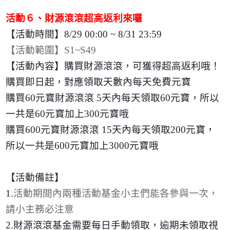
活動６、財源滾滾超高返利來囉
【活動時間】
8/29 00:00 ~ 8/31 23:59
【活動範圍】
S1~S49
【活動內容】購買財源滾滾，可獲得超高返利哦！
購買即日起，對應領取天數內每天免費元寶
購買
60
元寶財源滾滾
5
天內每天領取
60
元寶，所以
一共是
60
元寶加上
300
元寶哦
購買
600
元寶財源滾滾
15
天內每天領取
200
元寶，
所以一共是
600
元寶加上
3000
元寶哦
【活動備註】
1.
活動期間內兩種活動基金小主們能各參與一次，
請小主務必注意
2.
財源滾滾基金需要每日手動領取，逾期未領取視