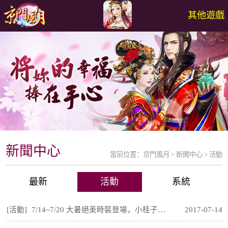
其他遊戲
新聞中心
當前位置：
京門風月
>
新聞中心
>
活動
最新
活動
系統
[活動]
7/14~7/20 大暑絕美時裝登場，小桂子好想要呀
2017-07-14