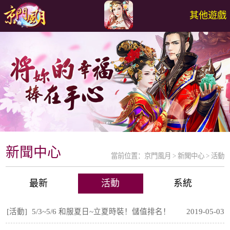
其他遊戲
新聞中心
當前位置：
京門風月
>
新聞中心
>
活動
最新
活動
系統
[活動]
5/3~5/6 和服夏日~立夏時裝！儲值排名！
2019-05-03