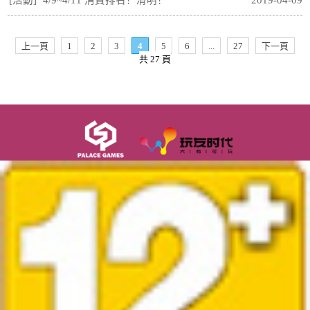
上一頁
1
2
3
4
5
6
...
27
下一頁
共 27 頁