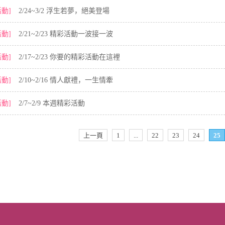
活動]
2/24~3/2 浮生若夢，絕美登場
活動]
2/21~2/23 精彩活動一波接一波
活動]
2/17~2/23 你要的精彩活動在這裡
活動]
2/10~2/16 情人獻禮，一生情牽
活動]
2/7~2/9 本週精彩活動
上一頁
1
...
22
23
24
25