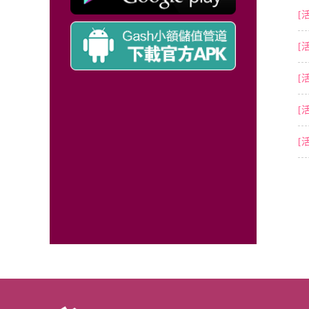
[
[
[
[
[