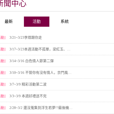
新聞中心
最新
活動
系統
活動]
3/21~3/23李煜跟你走
活動]
3/17~3/23本週活動不孤單，梁紅玉、蘇小妹等你拿
活動]
3/14~3/16 白色情人節第二彈
活動]
3/10~3/16 不管你有沒有情人，京門風月讓你不孤單
活動]
3/7~3/9 精彩活動第二波
活動]
3/3~3/9 本週好禮送不完
活動]
2/28~3/2 還沒蒐集到浮生若夢!?最後機會別錯過