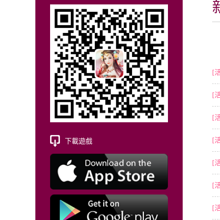
[
[
[
[
下載遊戲
[
[
[